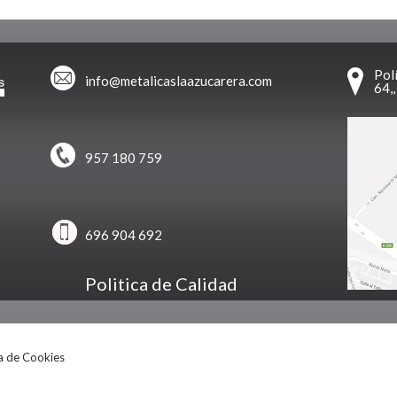
Pol
info@metalicaslaazucarera.com
64,
957 180 759
696 904 692
Politica de Calidad
ca de Cookies