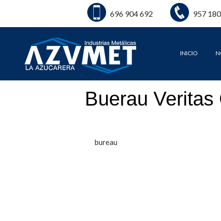
696 904 692
957 180
INICIO
N
Buerau Veritas C
bureau