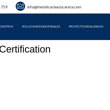
 759
info@metalicaslaazucarera.com
OSOTROS
SOLUCIONES INDUSTRIALES
PROYECTOS REALIZADOS
ertification