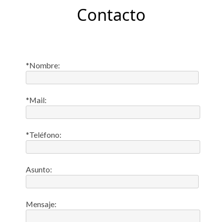
Contacto
Por
*Nombre:
favor,
deja
este
*Mail:
campo
vacío.
*Teléfono:
Asunto:
Mensaje: