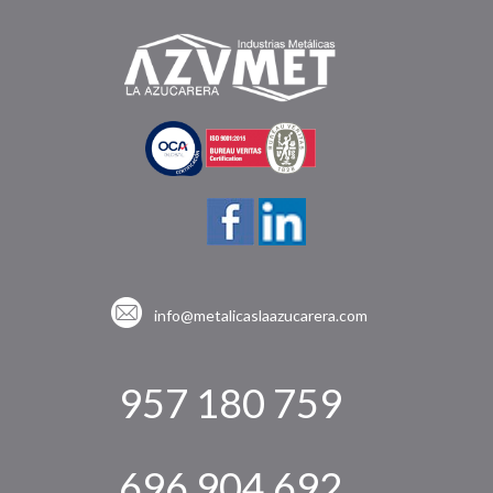
info@metalicaslaazucarera.com
957 180 759
696 904 692