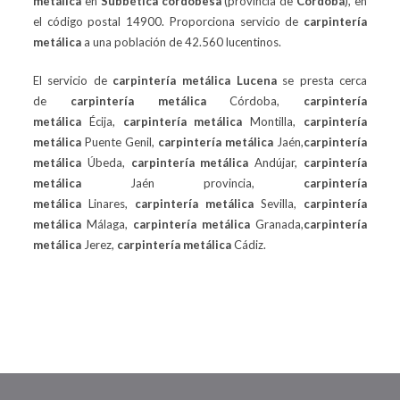
metálica
en
Subbética cordobesa
(provincia de
Córdoba
), en
el código postal 14900. Proporciona servicio de
carpintería
metálica
a una población de 42.560 lucentinos.
El servicio de
carpintería metálica
Lucena
se presta cerca
de
carpintería metálica
Córdoba,
carpintería
metálica
Écija,
carpintería metálica
Montilla,
carpintería
metálica
Puente Genil,
carpintería metálica
Jaén,
carpintería
metálica
Úbeda,
carpintería metálica
Andújar,
carpintería
metálica
Jaén provincia,
carpintería
metálica
Linares,
carpintería metálica
Sevilla,
carpintería
metálica
Málaga,
carpintería metálica
Granada,
carpintería
metálica
Jerez,
carpintería metálica
Cádiz.