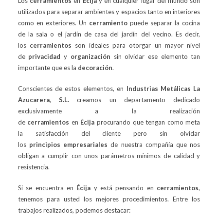
Los
cerramientos
en
Écija
y en cualquier lugar del mundo son
utilizados para separar ambientes y espacios tanto en interiores
como en exteriores. Un
cerramiento
puede separar la cocina
de la sala o el jardín de casa del jardín del vecino. Es decir,
los
cerramientos
son ideales para otorgar un mayor nivel
de
privacidad
y
organización
sin olvidar ese elemento tan
importante que es la
decoración
.
Conscientes de estos elementos, en
Industrias Metálicas La
Azucarera, S.L.
creamos un departamento dedicado
exclusivamente a la realización
de
cerramientos
en
Écija
procurando que tengan como meta
la satisfacción del cliente pero sin olvidar
los
principios
empresariales
de nuestra compañía que nos
obligan a cumplir con unos parámetros mínimos de calidad y
resistencia.
Si se encuentra en
Écija
y está pensando en
cerramientos
,
tenemos para usted los mejores procedimientos. Entre los
trabajos realizados, podemos destacar: