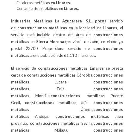
Escaleras metálicas en
Linares
.
Cerramientos metálicos en
Linares
.
Industrias Metálicas La Azucarera, S.L.
presta servicio
de
construcciones metálicas
en la localidad de
Linares
, el
servicio está incluido dentro del área de
construcciones
metálicas
en
Sierra Morena
(provincia de
Jaén
) en el código
postal 23700. Proporciona servicio de
construcciones
metálicas
a una población de 61.110 linarenses.
El servicio de
construcciones metálicas
Linares
se presta
cerca de
construcciones metálicas
Córdoba,
construcciones
metálicas
Lucena,
construcciones
metálicas
Écija,
construcciones
metálicas
Montilla,
construcciones metálicas
Puente
Genil,
construcciones metálicas
Jaén,
construcciones
metálicas
Úbeda,
construcciones
metálicas
Andújar,
construcciones metálicas
Jaén
provincia,
construcciones metálicas
Sevilla,
construcciones
metálicas
Málaga,
construcciones