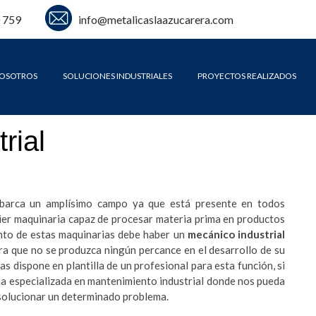
 759
info@metalicaslaazucarera.com
OSOTROS
SOLUCIONES INDUSTRIALES
PROYECTOS REALIZADOS
rial
 abarca un amplísimo campo ya que está presente en todos
ier maquinaria capaz de procesar materia prima en productos
nto de estas maquinarias debe haber un
mecánico industrial
ra que no se produzca ningún percance en el desarrollo de su
s dispone en plantilla de un profesional para esta función, si
na especializada en mantenimiento industrial donde nos pueda
 solucionar un determinado problema.