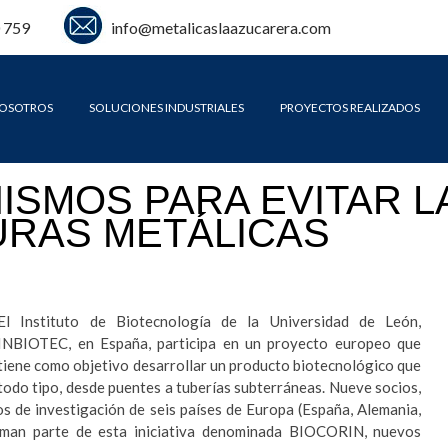
 759
info@metalicaslaazucarera.com
OSOTROS
SOLUCIONES INDUSTRIALES
PROYECTOS REALIZADOS
SMOS PARA EVITAR L
URAS METÁLICAS
El Instituto de Biotecnología de la Universidad de León,
INBIOTEC, en España, participa
en un proyecto europeo que
tiene como objetivo desarrollar un producto biotecnológico que
 todo tipo, desde puentes a tuberías subterráneas. Nueve socios,
s de investigación de seis países de Europa (España, Alemania,
forman parte de esta iniciativa denominada BIOCORIN, nuevos