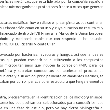
perficies metálicas, que está liderada por la compañía española
plear microorganismos protectores frente a otros que generan
ructuras metálicas, hoy en día se emplean pinturas que contienen
su elaboración como en su uso y cuya duración no resulta muy
o financiado dentro del VII Programa Marco de la Unión Europea,
nómica y medioambientalmente con respecto a las actuales
de INBIOTEC Ricardo Vicente Ullán.
ovocado por bacterias, levaduras y hongos, así que la idea es
tas que puedan combatirlos, sustituyendo a los compuestos
 Los microorganismos que inducen la corrosión (MIC para los
e metálica y secretan compuestos que aceleran el proceso de
cubierta y a su acción, principalmente en ambientes marinos, se
acaban por corromper cualquier estructura que tenga elementos
ra, precisamente, en la identificación de los microorganismos,
 como los que podrían ser seleccionados para combatirlos. Los
os en una fase de estudio, pero ya hay cierta bibliografía al