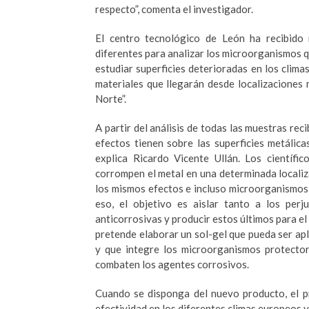
respecto”, comenta el investigador.
El centro tecnológico de León ha recibido 
diferentes para analizar los microorganismos q
estudiar superficies deterioradas en los climas
materiales que llegarán desde localizaciones 
Norte”.
A partir del análisis de todas las muestras re
efectos tienen sobre las superficies metálic
explica Ricardo Vicente Ullán. Los científi
corrompen el metal en una determinada localiz
los mismos efectos e incluso microorganismos
eso, el objetivo es aislar tanto a los per
anticorrosivas y producir estos últimos para el
pretende elaborar un sol-gel que pueda ser apl
y que integre los microorganismos protectore
combaten los agentes corrosivos.
Cuando se disponga del nuevo producto, el p
efectividad en los diferentes climas europeos y