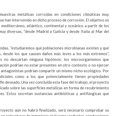
muestras metálicas corroídas en condiciones climáticas muy
ue han intervenido en dicho proceso de corrosión. El objetivo es
 mediterráneo, atlántico, continental y oceánico a partir de los
muy diversas, “desde Madrid a Galicia y desde Italia al Mar del
cibidas, “estudiaremos qué poblaciones microbianas existen y qué
as, desde los que causen daños más leves a los más extremos”,
cos no descartan ninguna hipótesis: los microorganismos que
ación podrían no estar presentes en otro contexto o no ejercer
 antagonistas podrían compartir un mismo nicho ecológico. Por
judiciales como a los que potencialmente tienen propiedades
 fin deseado. Una vez concluida esta fase del trabajo, el proyecto
icado sobre las superficies metálicas en forma de recubrimiento
s. Estos secretan sustancias antibióticas y antifúngicas que
royecto aún no habrá finalizado, será necesario comprobar su
 en estructuras de ingeniería civil como viaductos, conducciones